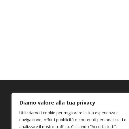
Servizio Clienti
Diamo valore alla tua privacy
Pagamenti
Utilizziamo i cookie per migliorare la tua esperienza di
Privacy
navigazione, offrirti pubblicità o contenuti personalizzati e
Termini e Condizioni
analizzare il nostro traffico. Cliccando “Accetta tutti”,