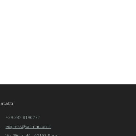
ntatti
+39 342 8190272
edipress@unimarconi.it
Via Plinio, 44 - 00193 Roma